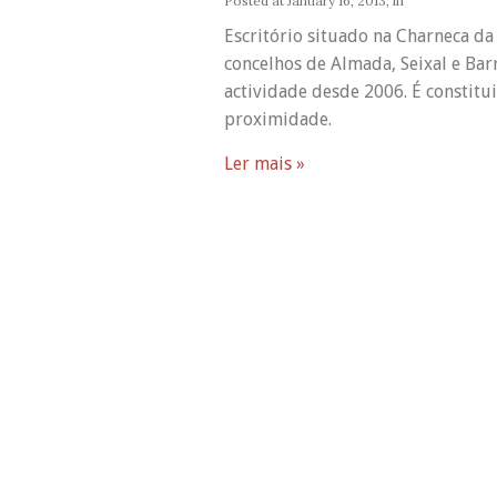
Posted at
January 16, 2013
, in
Escritório situado na Charneca da
concelhos de Almada, Seixal e Bar
actividade desde 2006. É constit
proximidade.
Ler mais »