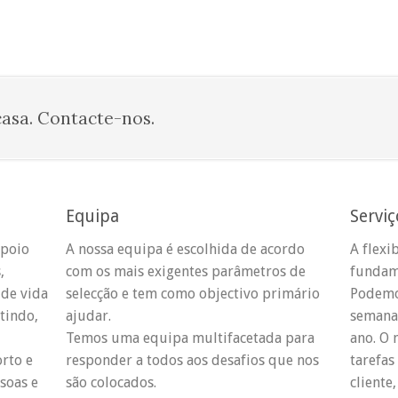
casa. Contacte-nos.
Equipa
Serviç
apoio
A nossa equipa é escolhida de acordo
A flexi
,
com os mais exigentes parâmetros de
fundame
de vida
selecção e tem como objectivo primário
Podemos
tindo,
ajudar.
semanai
Temos uma equipa multifacetada para
ano. O 
rto e
responder a todos aos desafios que nos
tarefas
soas e
são colocados.
cliente