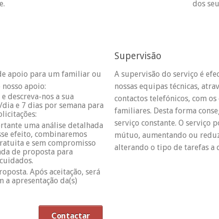
e.
dos seu
Supervisão
de apoio para um familiar ou
A supervisão do serviço é ef
o nosso apoio:
nossas equipas técnicas, atrav
 e descreva-nos a sua
contactos telefónicos, com os 
/dia e 7 dias por semana para
familiares. Desta forma con
licitações:
serviço constante. O serviço 
rtante uma análise detalhada
sse efeito, combinaremos
mútuo, aumentando ou reduz
gratuita e sem compromisso
alterando o tipo de tarefas 
da de proposta para
 cuidados.
oposta. Após aceitação, será
m a apresentação da(s)
Contactar