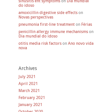
sinusitis ent symptoms
on
Dia mundial
do idoso
amoxicillin digestive side effects
on
Novas perspectivas
pneumonia first‑line treatment
on
Férias
penicillin allergy immune mechanisms
on
Dia mundial do idoso
otitis media risk factors
on
Ano novo vida
nova
Archives
July 2021
April 2021
March 2021
February 2021
January 2021
October 2020