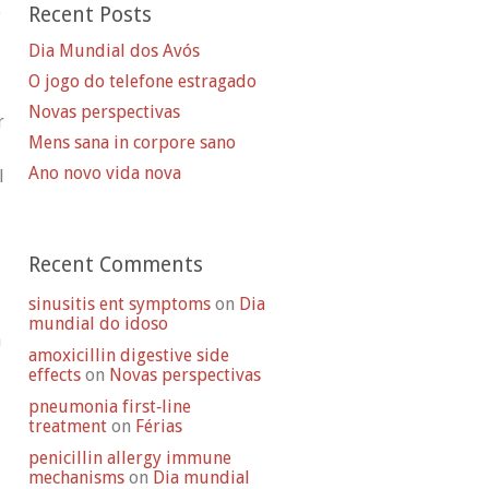
e
Recent Posts
Dia Mundial dos Avós
O jogo do telefone estragado
Novas perspectivas
r
Mens sana in corpore sano
Ano novo vida nova
l
Recent Comments
sinusitis ent symptoms
on
Dia
mundial do idoso
a
amoxicillin digestive side
effects
on
Novas perspectivas
pneumonia first‑line
treatment
on
Férias
penicillin allergy immune
mechanisms
on
Dia mundial