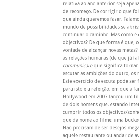
relativa ao ano anterior seja ap
de recomeço. De corrigir o que foi
que ainda queremos fazer. Falamo
mundo de possibilidades se abris
continuar o caminho. Mas como é 
objectivos? De que forma é que, 
vontade de alcançar novas metas? 
às relações humanas (de que já fa
communicare
que significa tornar
escutar as ambições do outro, os
Este exercício de escuta pode se
para isto é a refeição, em que a 
Hollywood em 2007 lançou um film
de dois homens que, estando inte
cumprir todos os objectivos/sonho
que dá nome ao filme: uma bucket
Não precisam de ser desejos meg
aquele restaurante ou andar de avi