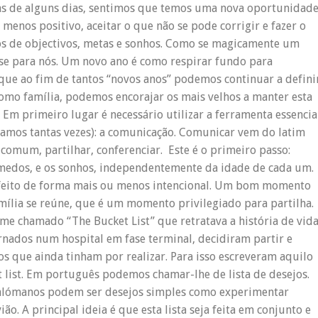
enas de alguns dias, sentimos que temos uma nova oportunidad
 menos positivo, aceitar o que não se pode corrigir e fazer o
s de objectivos, metas e sonhos. Como se magicamente um
se para nós. Um novo ano é como respirar fundo para
que ao fim de tantos “novos anos” podemos continuar a defini
como família, podemos encorajar os mais velhos a manter esta
Em primeiro lugar é necessário utilizar a ferramenta essencia
lamos tantas vezes): a comunicação. Comunicar vem do latim
 comum, partilhar, conferenciar. Este é o primeiro passo:
 medos, e os sonhos, independentemente da idade de cada um.
r feito de forma mais ou menos intencional. Um bom momento
família se reúne, que é um momento privilegiado para partilha.
e chamado “The Bucket List” que retratava a história de vid
rnados num hospital em fase terminal, decidiram partir e
s que ainda tinham por realizar. Para isso escreveram aquilo
 list. Em português podemos chamar-lhe de lista de desejos.
alómanos podem ser desejos simples como experimentar
ão. A principal ideia é que esta lista seja feita em conjunto e