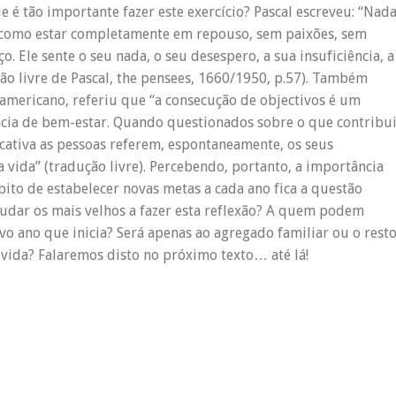
e é tão importante fazer este exercício? Pascal escreveu: “Nad
 como estar completamente em repouso, sem paixões, sem
o. Ele sente o seu nada, o seu desespero, a sua insuficiência, a
ção livre de Pascal, the pensees, 1660/1950, p.57). Também
americano, referiu que “a consecução de objectivos é um
cia de bem-estar. Quando questionados sobre o que contribu
ficativa as pessoas referem, espontaneamente, os seus
a vida” (tradução livre). Percebendo, portanto, a importância
ito de estabelecer novas metas a cada ano fica a questão
ajudar os mais velhos a fazer esta reflexão? A quem podem
ovo ano que inicia? Será apenas ao agregado familiar ou o rest
lvida? Falaremos disto no próximo texto… até lá!